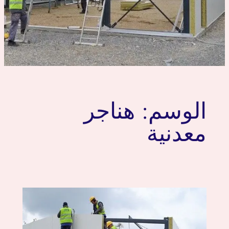
الوسم:
هناجر
معدنية