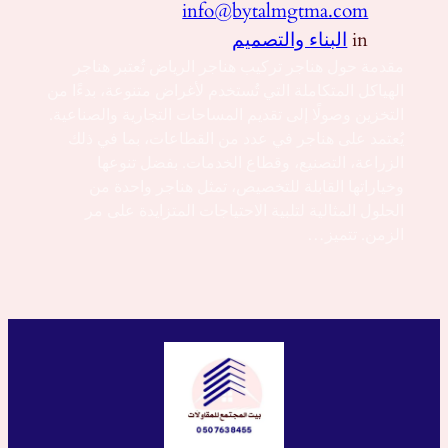
info@bytalmgtma.com
in
البناء والتصميم
مقدمة حول هناجر تركيب هناجر الرياض تُعتبر هناجر
الهياكل المتكاملة التي تُستخدم لأغراض متنوعة، بدءًا من
التخزين وصولًا إلى تقديم المساحات التجارية والصناعية.
يُعتمد على هناجر في عدد من القطاعات، بما في ذلك
الزراعة، التصنيع، وقطاع الخدمات. بفضل تنوعها
وخياراتها القابلة للتخصيص، تمثل هناجر واحدة من
الحلول المثالية لتلبية الاحتياجات المتزايدة على مر
الزمن. تتميز…