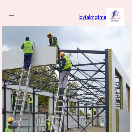
تخطى
إلى
bytalmgtma
المحتوى