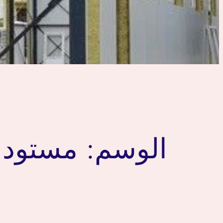
الوسم:
مستودع