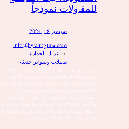
للمقاولات نموذجاً
سبتمبر 18, 2024
—
by
info@bytalmgtma.com
in
أعمال الحدادة
, 
مظلات وسواتر حديثة
مقدمة عن بيت المجتمع للمقاولات كشركة هناجر
ومستودعات في السعودية: تأسست بيت المجتمع
للمقاولات بوصفها واحدة من المؤسسات الرائدة في
مجال تصنيع وتركيب هناجر ستيل وهناجر بانل في
المملكة العربية السعودية. عبر سنوات من التميز
والابتكار، استطاعت أن تضع لنفسها بصمة واضحة في
السوق، متميزة بأسلوبها الاحترافي وجودة منتجاتها. إن
تاريخها يعكس التزامها الدائم بتقديم…