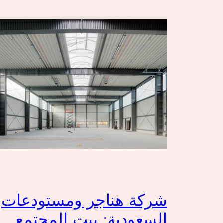
شركة هناجر ومستودعات
السعودية: بيت المجتمع