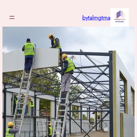
تخطى
إلى
bytalmgtma
المحتوى