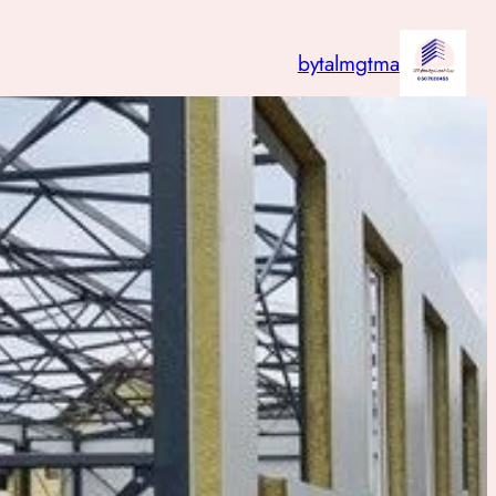
تخطى
إلى
bytalmgtma
المحتوى